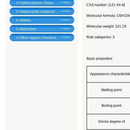
※
Hydrocarbons--Arom...
CAS number: [121-44-8]
※
Heterocyclic compoun...
Molecular formula: C6H15
※
Nitriles
Molecular weight: 101.19
※
Aldehydes
Risk categories: 3
※
Other organic chemical...
Basic properties:
Appearance characteristi
Melting point
Boiling point
Dense degree of