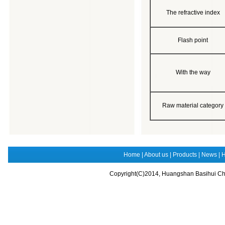
The refractive index
Flash point
With the way
Raw material category
Home
|
About us
|
Products
|
News
|
H
Copyright(C)2014,
Huangshan Basihui Chem