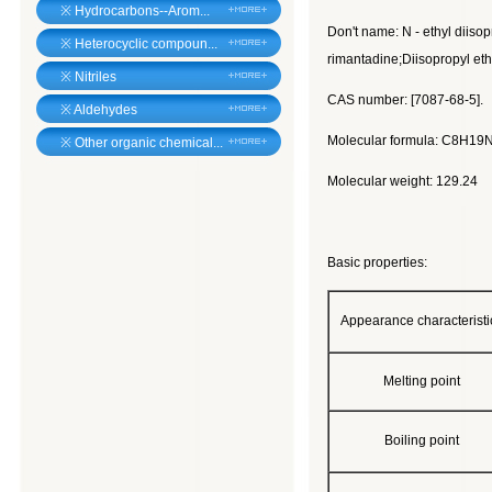
※
Hydrocarbons--Arom...
Don't name: N - ethyl diiso
※
Heterocyclic compoun...
rimantadine;Diisopropyl eth
※
Nitriles
CAS number: [7087-68-5].
※
Aldehydes
Molecular formula: C8H19
※
Other organic chemical...
Molecular weight: 129.24
Basic properties:
Appearance characteristi
Melting point
Boiling point