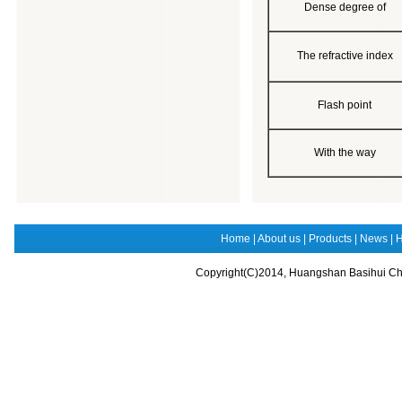
Dense degree of
The refractive index
Flash point
With the way
Home
|
About us
|
Products
|
News
|
H
Copyright(C)2014,
Huangshan Basihui Chem